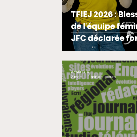
TFIEJ 2026 : Ble
de l'équipe fém
JFC déclarée for
Arthur BEX
2 mars
1 min de lecture