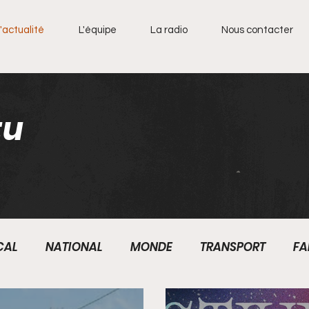
'actualité
L'équipe
La radio
Nous contacter
tu
CAL
NATIONAL
MONDE
TRANSPORT
FA
RADIO
TECHNOLOGIES
RESEAUX SOCIAUX