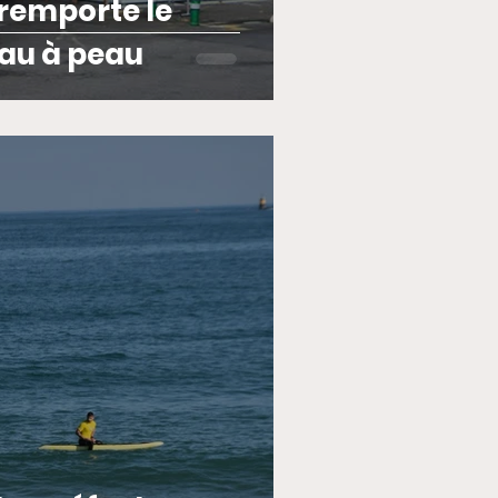
 remporte le
au à peau