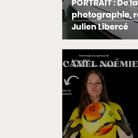
PORTRAIT : De la
photographie, 
Julien Libercé
Arthur BEX
3 mars
1 min de lecture