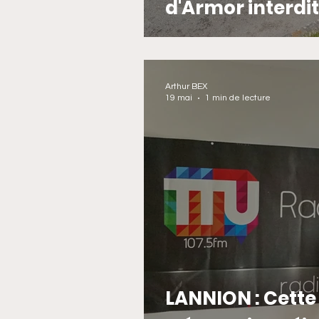
d'Armor interdit
Arthur BEX
19 mai
1 min de lecture
LANNION : Cette