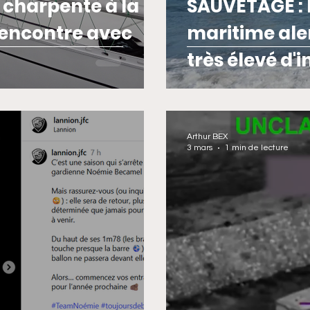
 charpente à la
SAUVETAGE : La préfecture
rencontre avec
maritime ale
très élevé d'
Arthur BEX
3 mars
1 min de lecture