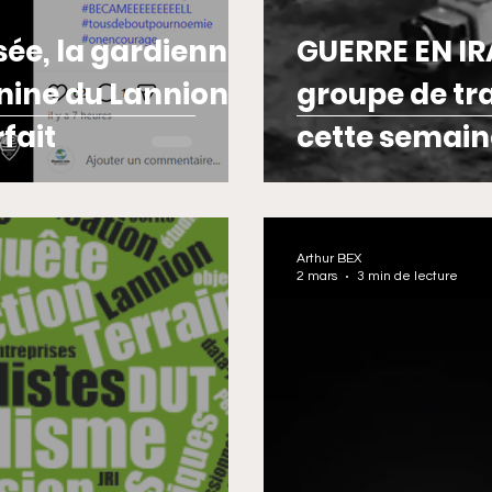
ssée, la gardienne
GUERRE EN IRA
inine du Lannion
groupe de tra
fait
cette semain
Arthur BEX
2 mars
3 min de lecture