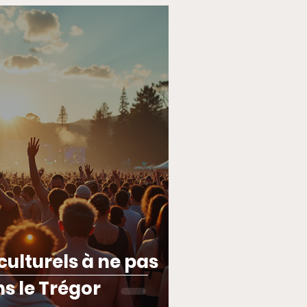
ulturels à ne pas
 le Trégor