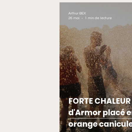
Arthur BEX
26 mai
1 min de lecture
FORTE CHALEUR :
d'Armor placé e
orange canicul