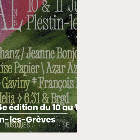
T
FOOTBALL
5e édition du 10 au 11
tin-les-Grèves