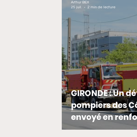
Arthur BEX
25 juil.
2 min de lecture
COTE DE GRANIT ROSE
SECOURS EN MER
GIRONDE : Un d
pompiers des C
envoyé en renfo