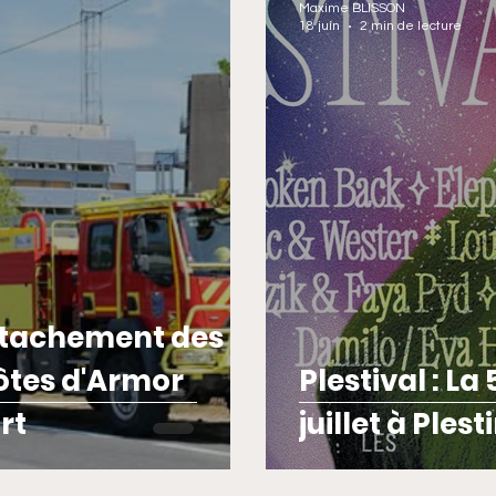
Maxime BLISSON
18 juin
2 min de lecture
HISTOIRE
INTERNATIONAL
POLITIQUE
SPOR
étachement des
ôtes d'Armor
Plestival : La 
rt
juillet à Ples