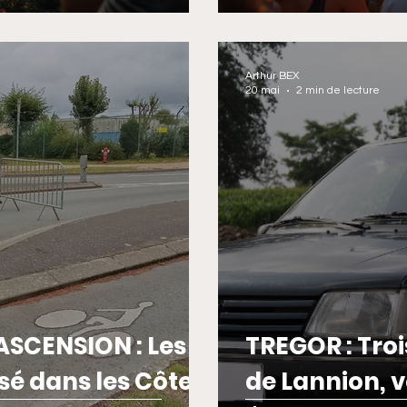
Arthur BEX
20 mai
2 min de lecture
ASCENSION : Les
TREGOR : Troi
sé dans les Côtes
de Lannion, v