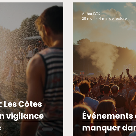
Arthur BEX
25 mai
4 min de lecture
 Les Côtes
n vigilance
Événements c
e
manquer dans