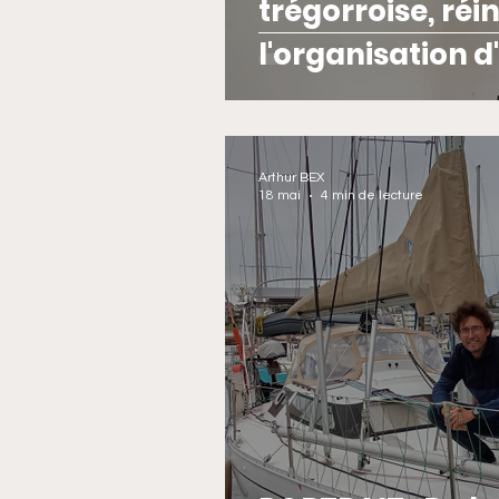
trégorroise, réi
l'organisation 
locaux
Arthur BEX
18 mai
4 min de lecture