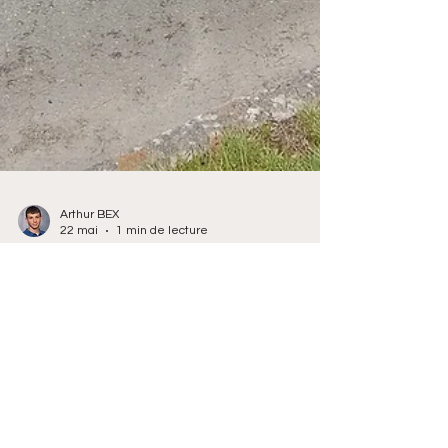
Arthur BEX
22 mai
1 min de lecture
WEEK-END DE
L'ASCENSION : Les fêtes
non autorisé dans les
Côtes d'Armor interdit