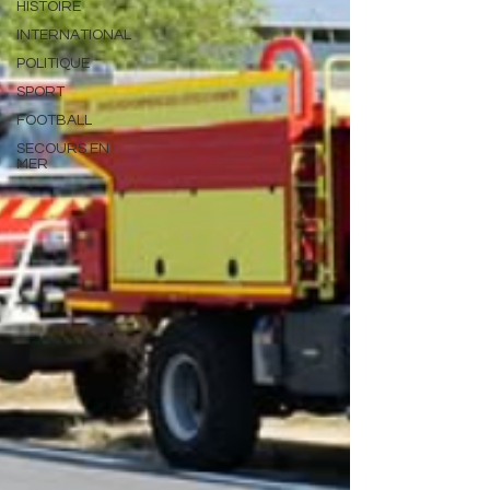
HISTOIRE
INTERNATIONAL
POLITIQUE
SPORT
FOOTBALL
SECOURS EN
MER