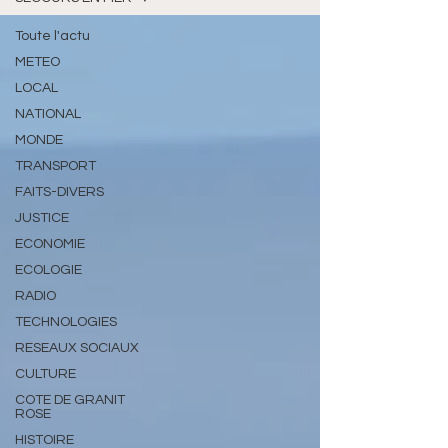
Toute l'actu
METEO
LOCAL
NATIONAL
MONDE
TRANSPORT
FAITS-DIVERS
JUSTICE
ECONOMIE
ECOLOGIE
RADIO
TECHNOLOGIES
RESEAUX SOCIAUX
CULTURE
COTE DE GRANIT
ROSE
HISTOIRE