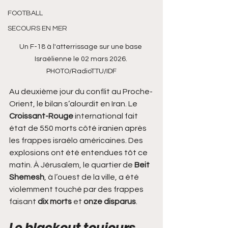
FOOTBALL
SECOURS EN MER
Un F-18 à l'atterrissage sur une base 
Israélienne le 02 mars 2026. 
PHOTO/RadioTTU/IDF
Au deuxième jour du conflit au Proche-
Orient, le bilan s’alourdit en Iran. Le 
Croissant-Rouge
 international fait 
état de 550 morts côté iranien après 
les frappes israélo américaines. Des 
explosions ont été entendues tôt ce 
matin. À Jérusalem, le quartier de 
Beit 
Shemesh
, à l’ouest de la ville, a été 
violemment touché par des frappes 
faisant 
dix morts
 et 
onze disparus
.
Le blackout toujours 