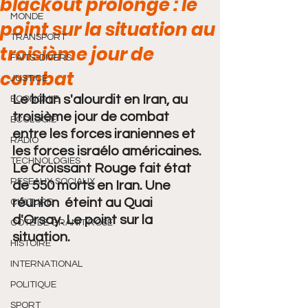
blackout prolongé : le
MONDE
point sur la situation au
TRANSPORT
troisième jour de
FAITS-DIVERS
combat
JUSTICE
Le bilan s'alourdit en Iran, au 
ECONOMIE
troisième jour de combat 
ECOLOGIE
entre les forces iraniennes et 
RADIO
les forces israélo américaines. 
TECHNOLOGIES
Le Croissant Rouge fait état 
RESEAUX SOCIAUX
de 550 morts en Iran. Une 
réunion  éteint au Quai 
CULTURE
d'Orsay. Le point sur la 
COTE DE GRANIT ROSE
situation. 
HISTOIRE
INTERNATIONAL
POLITIQUE
SPORT