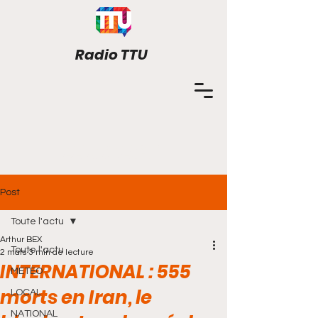
Radio TTU
LE DIRECT
Post
Toute l'actu
Arthur BEX
Toute l'actu
2 mars
3 min de lecture
INTERNATIONAL : 555
METEO
morts en Iran, le
LOCAL
NATIONAL