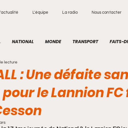
'actualité
L'équipe
La radio
Nous contacter
L
NATIONAL
MONDE
TRANSPORT
FAITS-D
de lecture
RADIO
TECHNOLOGIES
RESEAUX SOCIAUX
CU
LL : Une défaite sa
pour le Lannion FC
STOIRE
INTERNATIONAL
POLITIQUE
SPORT
 Cesson
ars