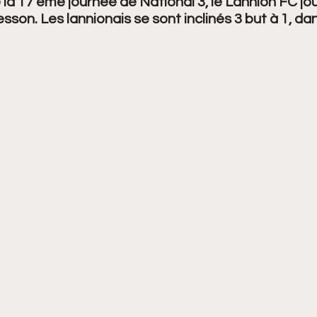
la 17 ème journée de National 3, le Lannion FC joua
sson. Les lannionais se sont inclinés 3 but à 1, da