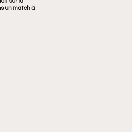
it sur la 
ns un match à 