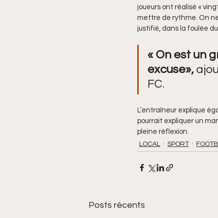
joueurs ont réalisé « ving
mettre de rythme. On ne 
justifié, dans la foulée 
« On est un g
excuse»,
 ajo
FC.
L’entraîneur explique ég
pourrait expliquer un ma
pleine réflexion.
LOCAL
SPORT
FOOTB
Posts récents