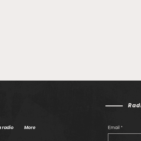
Rad
a radio
More
Email
*