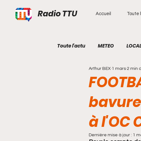
Radio TTU
Accueil
Toute l
Toute l'actu
METEO
LOCA
Arthur BEX
1 mars
2 min 
ECONOMIE
ECOLOGIE
FOOTBA
bavure 
COTE DE GRANIT ROSE
HI
à l'OC
SECOURS EN MER
Dernière mise à jour :
1 m