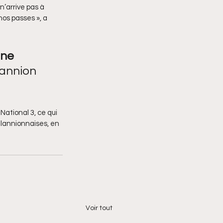
n’arrive pas à 
os passes », a 
une 
annion 
ational 3, ce qui 
 lannionnaises, en 
Voir tout