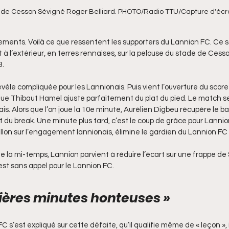
 de Cesson Sévigné Roger Belliard. PHOTO/Radio TTU/Capture d'écra
ents. Voilà ce que ressentent les supporters du Lannion FC. Ce sa
t à l’extérieur, en terres rennaises, sur la pelouse du stade de Cess
3.
èle compliquée pour les Lannionais. Puis vient l’ouverture du scor
que Thibaut Hamel ajuste parfaitement du plat du pied. Le match se
is. Alors que l’on joue la 10e minute, Aurélien Digbeu récupère le bal
 du break. Une minute plus tard, c’est le coup de grâce pour Lannio
lon sur l’engagement lannionais, élimine le gardien du Lannion FC
de la mi-temps, Lannion parvient à réduire l’écart sur une frappe d
est sans appel pour le Lannion FC.
ières minutes honteuses »
C s’est expliqué sur cette défaite, qu’il qualifie même de « leçon »,