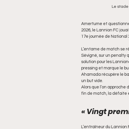
Le stade
Amertume et questionnem
2026, le Lannion FC jouai
17e journée de National 
L’entame de match se rév
Sévigné, sur un penalty 
solution pour les Lanniona
pressing et marque le but
Ahamada récupère le bal
un but vide.
Alors que l’on approche 
fin de match, la défaite 
« Vingt prem
L’entraîneur du Lannion F