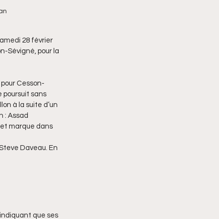
n  
medi 28 février 
on-Sévigné, pour la 
e pour Cesson-
 poursuit sans 
lon à la suite d’un 
n : Assad 
 et marque dans 
e Steve Daveau. En 
 indiquant que ses 