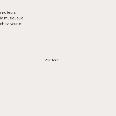
nimateurs 
la musique, la 
anchez-vous et 
Voir tout