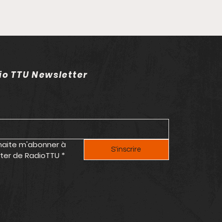
io TTU Newsletter
E CHALEUR : Les
haite m'abonner à 
s d'Armor placé en
S'inscrire
tter de RadioTTU
*
lance orange canicule