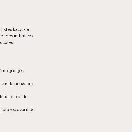
tistes locaux et 
nt des initiatives 
ocales.
témoignages :
ouvrir de nouveaux 
elque chose de 
histoires avant de 