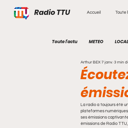
Radio TTU
Accueil
Toute l
Toute l'actu
METEO
LOCA
Arthur BEX
7 janv.
3 min d
ECONOMIE
ECOLOGIE
Écoutez
émissi
COTE DE GRANIT ROSE
HI
La radio a toujours été
SECOURS EN MER
plateformes numériques, 
ses émissions captivantes
émissions de Radio TTU, 