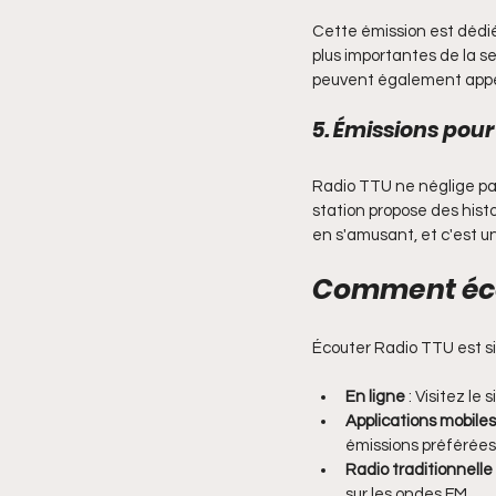
Cette émission est dédiée
plus importantes de la s
peuvent également appele
5. Émissions pour
Radio TTU ne néglige pas
station propose des hist
en s'amusant, et c'est un
Comment éco
Écouter Radio TTU est sim
En ligne
 : Visitez l
Applications mobiles
émissions préférées
Radio traditionnelle
sur les ondes FM.