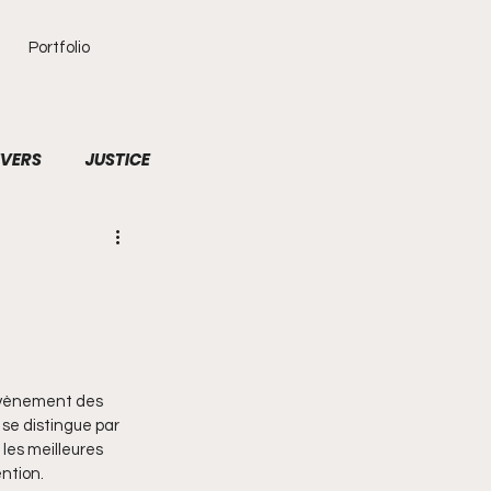
LE DIRECT
Portfolio
IVERS
JUSTICE
LTURE
FOOTBALL
avènement des 
se distingue par 
 les meilleures 
ntion.