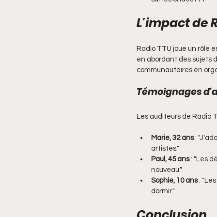
L'impact de 
Radio TTU joue un rôle e
en abordant des sujets d'a
communautaires en organ
Témoignages d'a
Les auditeurs de Radio T
Marie, 32 ans
 : "J'a
artistes."
Paul, 45 ans
 : "Les 
nouveau."
Sophie, 10 ans
 : "Le
dormir."
Conclusion