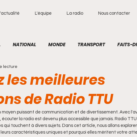
'actualité
L'équipe
La radio
Nous contacter
L
NATIONAL
MONDE
TRANSPORT
FAITS-D
e lecture
RADIO
TECHNOLOGIES
RESEAUX SOCIAUX
CU
 les meilleures
ons de Radio TTU
STOIRE
INTERNATIONAL
POLITIQUE
SPORT
 un moyen puissant de communication et de divertissement. Avec l'
écouter la radio est devenu plus accessible que jamais. Radio TTU 
 qui touchent à divers sujets. Dans cet article, nous allons explorer
leurs caractéristiques uniques et pourquoi elles méritent votre atte