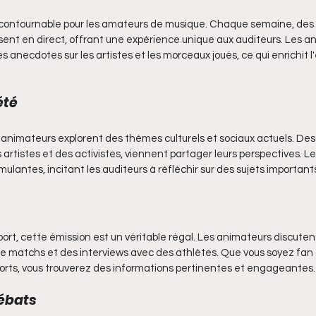
contournable pour les amateurs de musique. Chaque semaine, des a
sent en direct, offrant une expérience unique aux auditeurs. Les a
anecdotes sur les artistes et les morceaux joués, ce qui enrichit l
été
 animateurs explorent des thèmes culturels et sociaux actuels. Des 
 artistes et des activistes, viennent partager leurs perspectives. Le
ulantes, incitant les auditeurs à réfléchir sur des sujets important
ort, cette émission est un véritable régal. Les animateurs discuten
de matchs et des interviews avec des athlètes. Que vous soyez fan d
ports, vous trouverez des informations pertinentes et engageantes.
débats