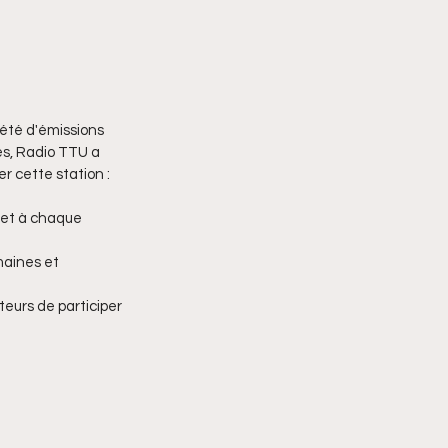
été d'émissions 
és, Radio TTU a 
r cette station :
met à chaque 
maines et 
teurs de participer 