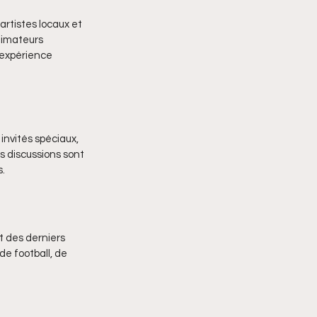
rtistes locaux et 
nimateurs 
'expérience 
invités spéciaux, 
s discussions sont 
s.
t des derniers 
e football, de 