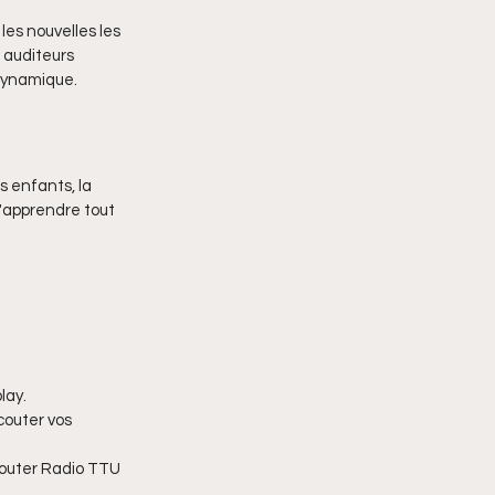
es nouvelles les 
 auditeurs 
 dynamique.
 enfants, la 
'apprendre tout 
lay.
couter vos 
couter Radio TTU 